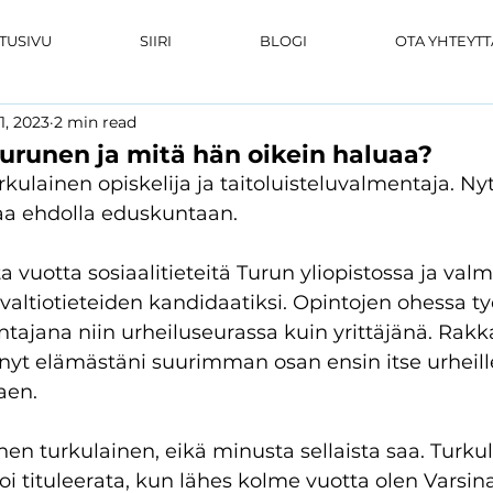
TUSIVU
SIIRI
BLOGI
OTA YHTEYTT
1, 2023
2 min read
Turunen ja mitä hän oikein haluaa?
rkulainen opiskelija ja taitoluisteluvalmentaja. Nyt
a ehdolla eduskuntaan. 
 vuotta sosiaalitieteitä Turun yliopistossa ja valm
altiotieteiden kandidaatiksi. Opintojen ohessa t
ntajana niin urheiluseurassa kuin yrittäjänä. Rakka
änyt elämästäni suurimman osan ensin itse urheillen
aen. 
inen turkulainen, eikä minusta sellaista saa. Turku
oi tituleerata, kun lähes kolme vuotta olen Varsi