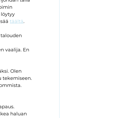
johdan tällä 
oimin 
löytyy 
isää 
täältä
. 
n talouden 
 
 vaalija. En 
ksi. Olen 
uu tekemiseen. 
kommista. 
apaus. 
kkea haluan 