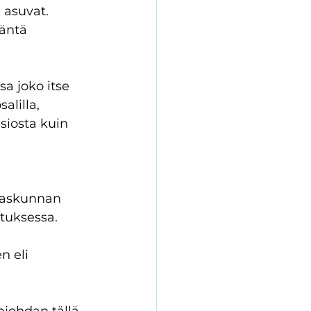
 asuvat. 
äntä 
sa joko itse 
alilla, 
siosta kuin 
ilaskunnan 
tuksessa. 
n eli 