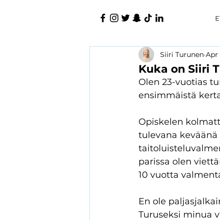
E
Siiri Turunen
Apr 
Kuka on Siiri 
Olen 23-vuotias tu
ensimmäistä kerta
Opiskelen kolmatta
tulevana keväänä v
taitoluisteluvalme
parissa olen viett
10 vuotta valment
En ole paljasjalka
Turuseksi minua v