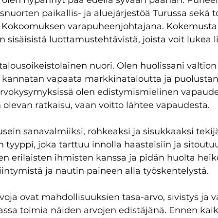
a olen hypännyt pää edellä syvään päähän. Puheen
uorten paikallis- ja aluejärjestöä Turussa sekä t
 Kokoomuksen varapuheenjohtajana. Kokemusta 
 sisäisistä luottamustehtävistä, joista voit lukea l
 talousoikeistolainen nuori. Olen huolissani valtio
 kannatan vapaata markkinataloutta ja puolustan
Arvokysymyksissä olen edistymismielinen vapauden
 olevan ratkaisu, vaan voitto lähtee vapaudesta.
sein sanavalmiiksi, rohkeaksi ja sisukkaaksi tekijä
tyyppi, joka tarttuu innolla haasteisiin ja sitout
en erilaisten ihmisten kanssa ja pidän huolta hei
ntymistä ja nautin paineen alla työskentelystä. 
rvoja ovat mahdollisuuksien tasa-arvo, sivistys ja v
sa toimia näiden arvojen edistäjänä. Ennen kai