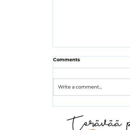
Comments
Write a comment...
Hyvinvoinnin ja
Terävää p
terveyden
edistämistyöhön
tarvitaan kaupunkia ja
hyvinvointialuetta