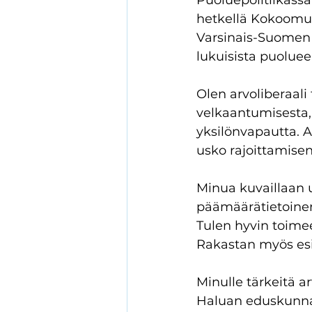
Puoluepolitiikass
hetkellä Kokoomusn
Varsinais-Suomen
lukuisista puolueen
Olen arvoliberaali
velkaantumisesta,
yksilönvapautta. 
usko rajoittamisen
Minua kuvaillaan u
päämäärätietoinen 
Tulen hyvin toime
Rakastan myös esii
Minulle tärkeitä a
Haluan eduskunnas