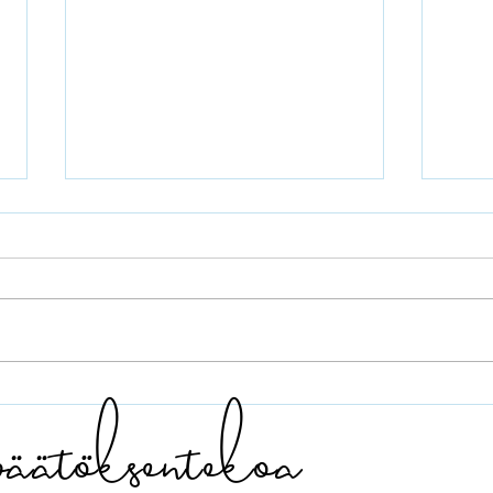
Otetaan rohkea
Vaik
äätöksentekoa
digiloikka Länsi-
ott
Uudenmaan
kesk
hyvinvointialueella
Uud
hyvi