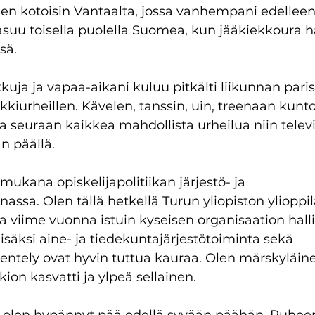
en kotoisin Vantaalta, jossa vanhempani edelleen
asuu toisella puolella Suomea, kun jääkiekkoura h
sä. 
kkuja ja vapaa-aikani kuluu pitkälti liikunnan paris
kiurheillen. Kävelen, tanssin, uin, treenaan kuntos
 ja seuraan kaikkea mahdollista urheilua niin televi
an päällä. 
 mukana opiskelijapolitiikan järjestö- ja 
assa. Olen tällä hetkellä Turun yliopiston yliopp
 viime vuonna istuin kyseisen organisaation halli
isäksi aine- ja tiedekuntajärjestötoiminta sekä 
ntely ovat hyvin tuttua kauraa. Olen märskyläine
ion kasvatti ja ylpeä sellainen. 