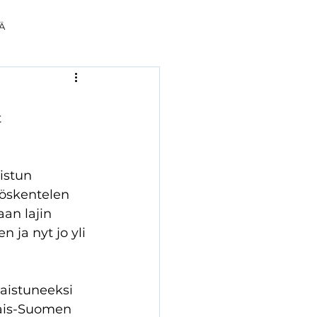
Ä
 
istun 
yöskentelen 
an lajin 
 ja nyt jo yli 
laistuneeksi 
nais-Suomen 