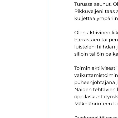
Turussa asunut. Ol
Pikkuveljeni taas 
kuljettaa ympäriin
Olen aktiivinen lii
harrastaen tai penk
luistelen, hiihdän
silloin tällöin paik
Toimin aktiivisesti
vaikuttamistoiminn
puheenjohtajana ja
Näiden tehtävien l
oppilaskuntatyöske
Mäkelänrinteen luk