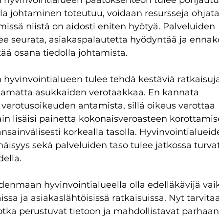
yvinvointialueen päätöksenteon tulee pohjautua
lla johtaminen toteutuu, voidaan resursseja ohjata
issä niistä on aidosti eniten hyötyä. Palveluiden 
ee seurata, asiakaspalautetta hyödyntää ja ennak
tää osana tiedolla johtamista. 
yvinvointialueen tulee tehdä kestäviä ratkaisuja
tamatta asukkaiden verotaakkaa. En kannata 
e verotusoikeuden antamista, sillä oikeus verottaa 
in lisäisi painetta kokonaisveroasteen korottamise
sainvälisesti korkealla tasolla. Hyvinvointialueid
enäisyys sekä palveluiden taso tulee jatkossa turv
ella.
nmaan hyvinvointialueella olla edelläkävijä vaik
sa ja asiakaslähtöisissä ratkaisuissa. Nyt tarvita
otka perustuvat tietoon ja mahdollistavat parhaa