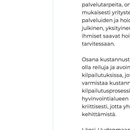
palvelutarpeita, o
mukaisesti yrityst
palveluiden ja hoi
julkinen, yksityine
ihmiset saavat hoi
tarvitessaan. 
Osana kustannuste
olla reiluja ja av
kilpailutuksissa, 
varmistaa kustann
kilpailutusprosess
hyvinvointialueen 
kriittisesti, jotta
kehittämistä. 