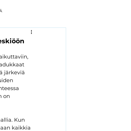
Ä
eskiöön
ikuttaviin, 
aadukkaat 
ä järkeviä 
uiden 
nteessa 
n on 
llia. Kun 
maan kaikkia 