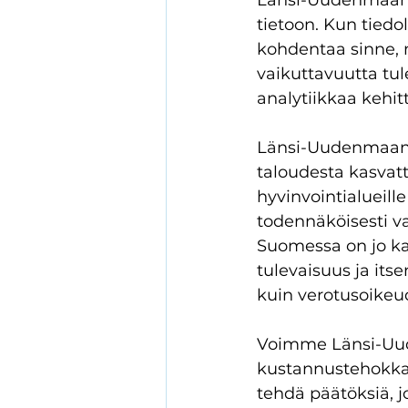
Länsi-Uudenmaan h
tietoon. Kun tiedo
kohdentaa sinne, m
vaikuttavuutta tul
analytiikkaa kehit
Länsi-Uudenmaan h
taloudesta kasvat
hyvinvointialueill
todennäköisesti va
Suomessa on jo kan
tulevaisuus ja its
kuin verotusoikeud
Voimme Länsi-Uude
kustannustehokkais
tehdä päätöksiä, j