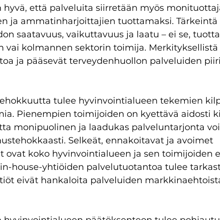
n hyvä, että palveluita siirretään myös monituottaj
en ja ammatinharjoittajien tuottamaksi. Tärkeintä
don saatavuus, vaikuttavuus ja laatu – ei se, tuott
n vai kolmannen sektorin toimija. Merkityksellistä 
toa ja pääsevät terveydenhuollon palveluiden piiri
hokkuutta tulee hyvinvointialueen tekemien kilp
oimia. Pienempien toimijoiden on kyettävä aidosti 
jotta monipuolinen ja laadukas palveluntarjonta vo
ustehokkaasti. Selkeät, ennakoitavat ja avoimet 
it ovat koko hyvinvointialueen ja sen toimijoiden 
in-house-yhtiöiden palvelutuotantoa tulee tarkast
 yhtiöt eivät hankaloita palveluiden markkinaehtoist