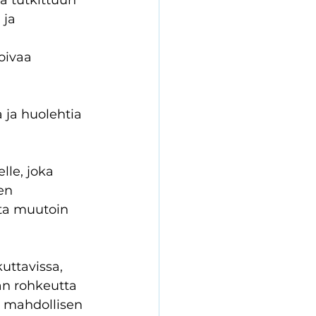
 tutkittuun 
 ja 
oivaa 
 ja huolehtia 
lle, joka 
en 
ata muutoin 
uttavissa, 
an rohkeutta 
n mahdollisen 