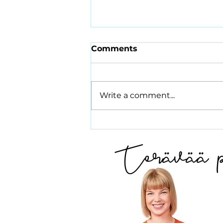
Comments
Write a comment...
Hyvinvoinnin ja
Terävää p
terveyden
edistämistyöhön
tarvitaan kaupunkia ja
hyvinvointialuetta