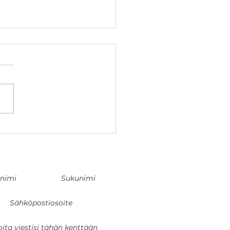
ä liikettä Espooseen!