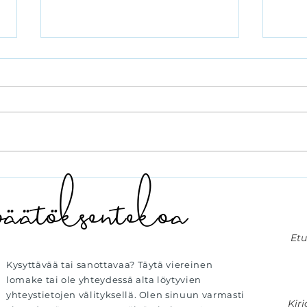
Lisä
Otetaan rohkea
äätöksentekoa
digiloikka Länsi-
Uudenmaan
hyvinvointialueella
Kysyttävää tai sanottavaa? Täytä viereinen
lomake tai ole yhteydessä alta löytyvien
yhteystietojen välityksellä. Olen sinuun varmasti