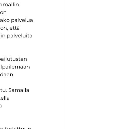
amallin 
 on 
aako palvelua 
on, että 
in palveluita 
ailutusten 
kilpailemaan 
idaan 
etu. Samalla 
ella 
a 