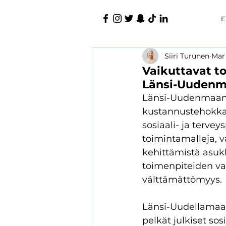
E
Siiri Turunen
Mar
Vaikuttavat t
Länsi-Uudenma
Länsi-Uudenmaan hy
kustannustehokkais
sosiaali- ja tervey
toimintamalleja, v
kehittämistä asuk
toimenpiteiden va
välttämättömyys.
Länsi-Uudellamaal
pelkät julkiset sos