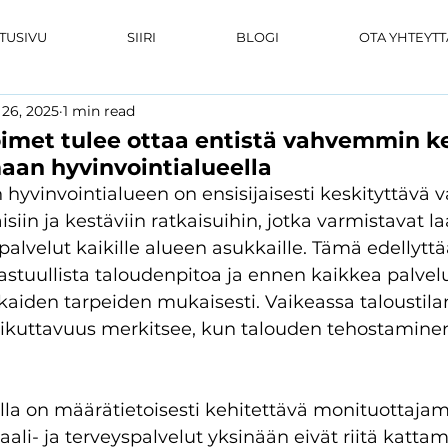
TUSIVU
SIIRI
BLOGI
OTA YHTEYTT
 26, 2025
1 min read
oimet tulee ottaa entistä vahvemmin k
an hyvinvointialueella
vinvointialueen on ensisijaisesti keskityttävä va
iin ja kestäviin ratkaisuihin, jotka varmistavat l
spalvelut kaikille alueen asukkaille. Tämä edellyttä
astuullista taloudenpitoa ja ennen kaikkea palvel
kaiden tarpeiden mukaisesti. Vaikeassa taloustila
ikuttavuus merkitsee, kun talouden tehostamine
la on määrätietoisesti kehitettävä monituottajama
iaali- ja terveyspalvelut yksinään eivät riitä katta